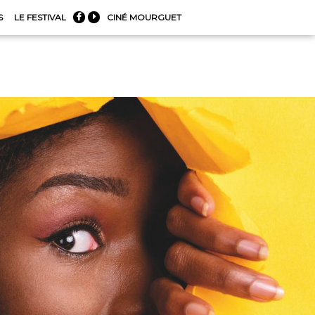
S
LE FESTIVAL
CINÉ MOURGUET

