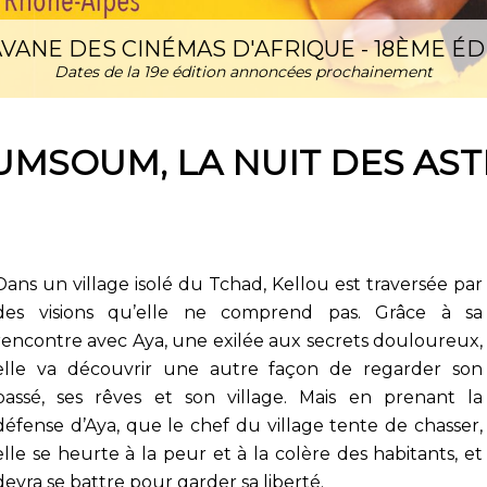
VANE DES CINÉMAS D'AFRIQUE - 18ÈME ÉD
Dates de la 19e édition annoncées prochainement
UMSOUM, LA NUIT DES AST
Dans un village isolé du Tchad, Kellou est traversée par
des visions qu’elle ne comprend pas. Grâce à sa
rencontre avec Aya, une exilée aux secrets douloureux,
elle va découvrir une autre façon de regarder son
passé, ses rêves et son village. Mais en prenant la
défense d’Aya, que le chef du village tente de chasser,
elle se heurte à la peur et à la colère des habitants, et
devra se battre pour garder sa liberté.