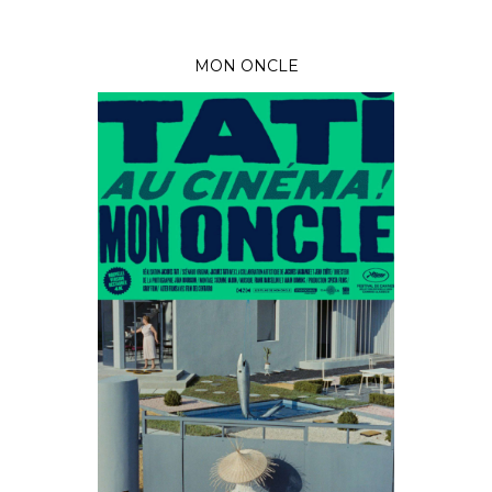
MON ONCLE