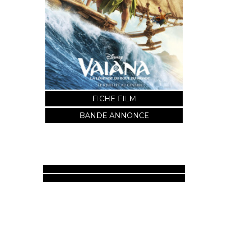
FICHE FILM
BANDE ANNONCE