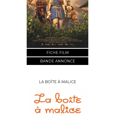
FICHE FILM
BANDE ANNONCE
LA BOÎTE À MALICE