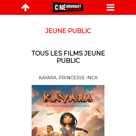

JEUNE PUBLIC
TOUS LES FILMS JEUNE
PUBLIC
KAYARA, PRINCESSE INCA