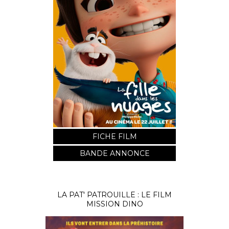
FICHE FILM
BANDE ANNONCE
LA PAT' PATROUILLE : LE FILM
MISSION DINO