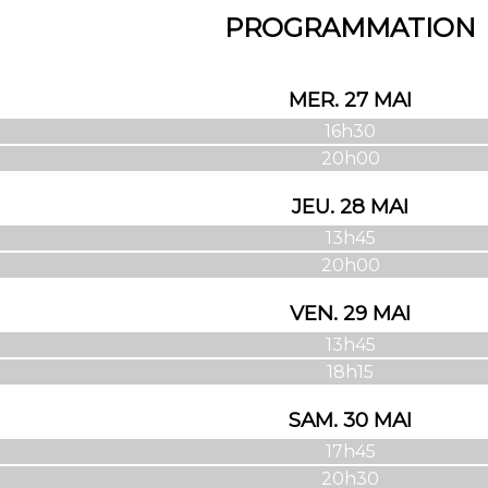
PROGRAMMATION
MER. 27 MAI
16h30
20h00
JEU. 28 MAI
13h45
20h00
VEN. 29 MAI
13h45
18h15
SAM. 30 MAI
17h45
20h30