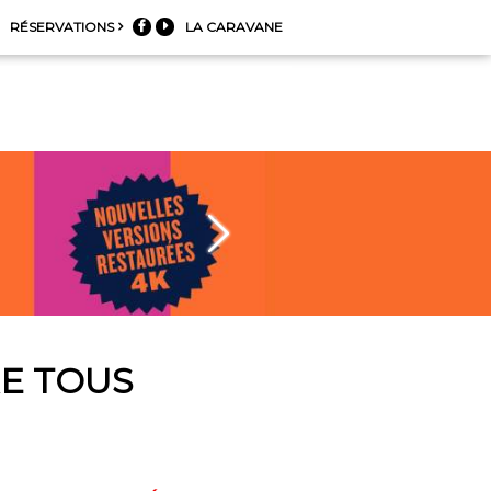
RÉSERVATIONS
LA CARAVANE


E TOUS